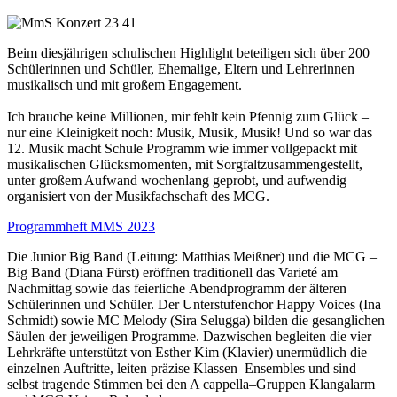
Beim diesjährigen schulischen Highlight beteiligen sich über 200
Schülerinnen und
Schüler, Ehemalige, Eltern und Lehrerinnen
musikalisch und mit großem Engagement.
Ich brauche keine Millionen, mi
r
fehlt kein Pfennig zum Glück
–
nur eine Kleinigkeit
noch: Musik, Musik, Musik! Und so war das
12. Musik macht Schule Programm wie
immer vollgepackt mit
musikalischen Glücksmomenten, mit Sorgfalt
zusammengestellt,
unter großem Aufwand wochenlang geprobt, u
nd aufwendig
organisiert von der Musikfachschaft des MCG.
Programmheft MMS 2023
D
ie Junior Big Band (Leitung: Matthias Meißner) und die MCG
–
Big Band (Diana
Fürst)
eröffnen traditionell
das Varieté am
Nachmittag sowie das feierliche
Abendprogramm der älteren
Schülerinnen und S
chüler.
D
er Unterstufenchor Happy
Voices
(Ina
Schmidt) sowie MC Melody (Sira Selugga) bilden die gesanglichen
Säulen
der jeweiligen Programme. Dazwischen begleiten die
vier
Lehr
kräfte
unterstützt von
Esther Kim (Klavier) unermüdlich die
einzelnen Auftri
tte, leiten präzise Klassen
–
Ensembles und sind
selbst
tragende
Stimmen bei den A
cappella
–
Gruppen Klangalarm