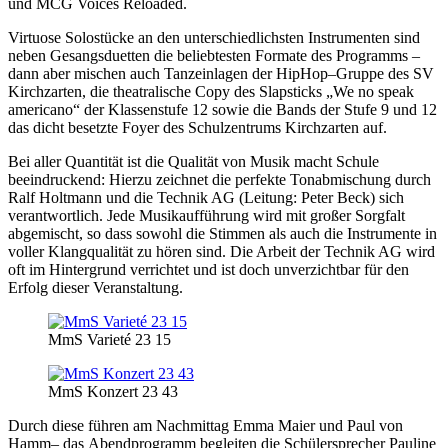
und MCG Voices Reloaded.
Virtuose Solostücke an den unterschiedlichsten Instrumente
n
sind
neben
Gesangsduetten die beliebtesten Formate des Programms
–
dann aber
mischen
auch
Tanzeinlagen der HipHop
–
Gruppe des SV
Kirchzarten, die theatralische Copy des
Slapsticks „We no speak
americano“ der Klassenstufe 12 sowie die Bands der Stufe 9
und 12
das dicht besetzte Foyer des Schulzentrums Kirchzarten
auf.
Be
i aller Quantität ist die Qualität von Musik macht Schule
beeindrucken
d
: Hierzu
zeichnet
die perfekte Tonabmischung durch
Ralf Holtmann und die Technik AG
(
Leitung:
Peter Beck)
sich
verantwortlich
. Jede Musikaufführung w
ird
mit großer
Sorgfalt
abgemischt,
so dass sowohl die Stimmen als auch die Instrumente in
voller
Klangqualität zu hören
sind
. Die Arbeit der Technik AG w
ird
oft im Hintergrund
verrichtet und
ist doch
unverzichtbar für den
Erfolg d
ieser
Veranstaltung.
MmS Varieté 23 15
MmS Konzert 23 43
Durch diese führen am Nachmittag Emma Ma
ier und Paul von
Hamm
–
das
Abendprogramm begleiten die Schülersprecher Pauline