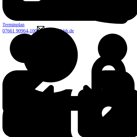
Terminplan
07661 90964-100
mcgk@lkbh.de