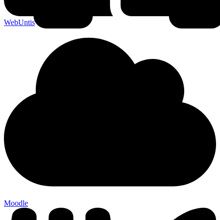
WebUntis
Moodle