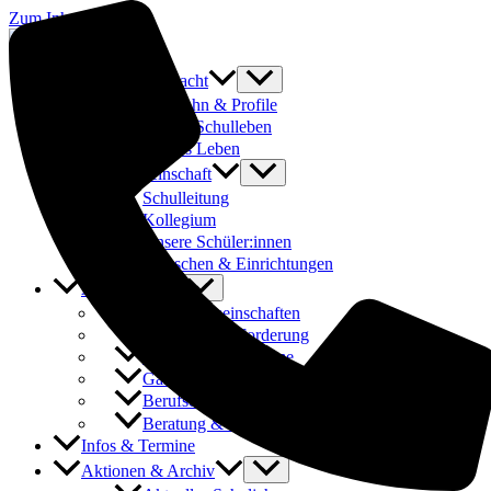
Zum Inhalt springen
Was uns ausmacht
Laufbahn & Profile
Buntes Schulleben
Fit fürs Leben
Schulgemeinschaft
Schulleitung
Kollegium
Unsere Schüler:innen
Menschen & Einrichtungen
Angebote
Arbeitsgemeinschaften
Förderung & Forderung
Austauschprogramme
Ganztages- und Hausaufgabenbetreuung
Berufsorientierung & Praktika
Beratung & Schulsozialarbeit
Infos & Termine
Aktionen & Archiv