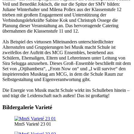
Veil und Benedikt Jokisch, die
nur die Spitze der SMV bilde
n:
Juliane
Winterhalter und Milena Pollex aus der
Klassenstufe 12
tri
e
ben mit großem
Engagement
und U
n
terstützung
der
Verb
i
n
dun
gslehrkräfte Sabi
ne Kok und Christoph Ossege
die
Planung
diese
r
Veranstaltung
an.
Das
hervorragende
Catering
übernahmen die Klassenst
ufe 11 und
12.
Als Beispiel des virtuosen Miteinanders unterschiedlichster
Alt
ersstufen und
Gruppierungen bei Musik macht Schule ist
zweifellos der Auftritt des MCG
Ensembles, bestehend aus
Schülern
, Ehemaligen
, Eltern und Lehrerinnen
unter
Leitung von
Sira Selugga anzusehen
.
Dieses Groß
–
E
nsemble beschließt mit dem
Set
von
„Otjihambera“
,
„From No
w
on“ und „I will survive“
den
inspirierenden Musiktag
am MCG
, in dem
die
Schule
R
aum z
u
r
Selbstgestaltung
und Eigenverant
wortun
g gibt.
Die Energie
von Musik macht Schule wirkt
ins Schulleben hinein
–
und trägt die
Leidenschaft nach außen!
Das ist g
roßartig!
Bildergalerie Varieté
MmS Varieté 23 01