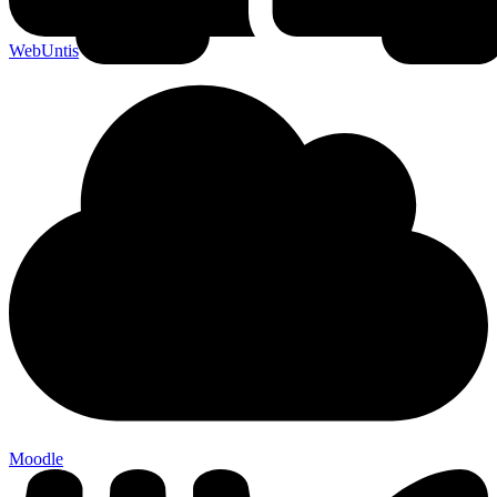
WebUntis
Moodle