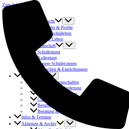
Zum Inhalt springen
Was uns ausmacht
Laufbahn & Profile
Buntes Schulleben
Fit fürs Leben
Schulgemeinschaft
Schulleitung
Kollegium
Unsere Schüler:innen
Menschen & Einrichtungen
Angebote
Arbeitsgemeinschaften
Förderung & Forderung
Austauschprogramme
Ganztages- und Hausaufgabenbetreuung
Berufsorientierung & Praktika
Beratung & Schulsozialarbeit
Infos & Termine
Aktionen & Archiv