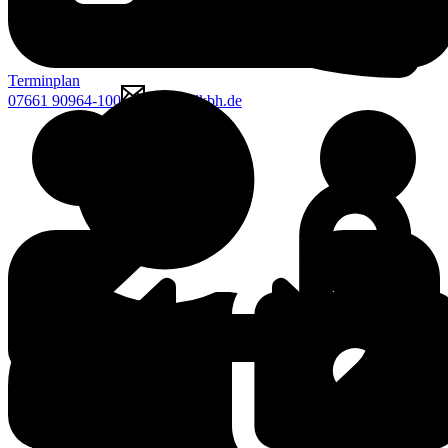
Terminplan
07661 90964-100
mcgk@lkbh.de