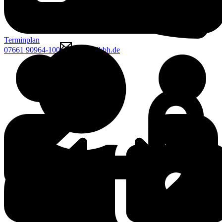
Terminplan
07661 90964-100
mcgk@lkbh.de