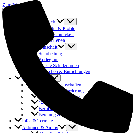
Zum Inhalt springen
Was uns ausmacht
Laufbahn & Profile
Buntes Schulleben
Fit fürs Leben
Schulgemeinschaft
Schulleitung
Kollegium
Unsere Schüler:innen
Menschen & Einrichtungen
Angebote
Arbeitsgemeinschaften
Förderung & Forderung
Austauschprogramme
Ganztages- und Hausaufgabenbetreuung
Berufsorientierung & Praktika
Beratung & Schulsozialarbeit
Infos & Termine
Aktionen & Archiv