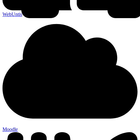
WebUntis
Moodle