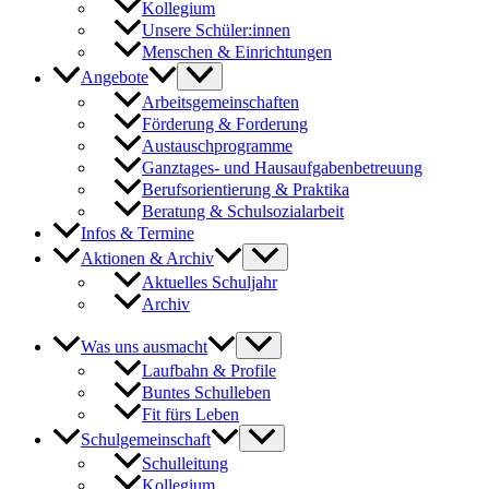
Kollegium
Unsere Schüler:innen
Menschen & Einrichtungen
Angebote
Arbeitsgemeinschaften
Förderung & Forderung
Austauschprogramme
Ganztages- und Hausaufgabenbetreuung
Berufsorientierung & Praktika
Beratung & Schulsozialarbeit
Infos & Termine
Aktionen & Archiv
Aktuelles Schuljahr
Archiv
Was uns ausmacht
Laufbahn & Profile
Buntes Schulleben
Fit fürs Leben
Schulgemeinschaft
Schulleitung
Kollegium