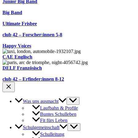
Junior Big Band
Big Band
Ultimate Frisbee
club 42 – Forscher:innen 5-8
Happy Voices
CAE Englisch
DELF Französisch
club 42 – Erfinder:innen 8-12
Was uns ausmacht
Laufbahn & Profile
Buntes Schulleben
Fit fürs Leben
Schulgemeinschaft
Schulleitung