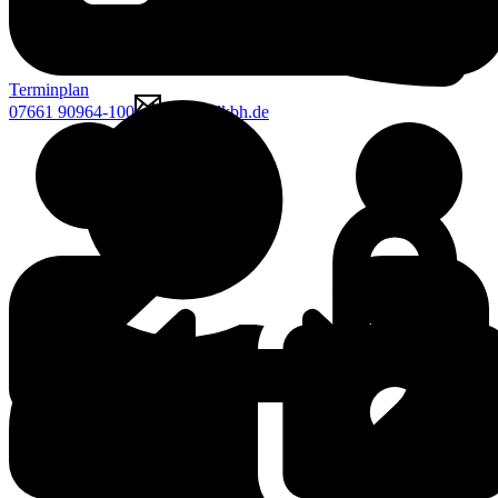
Terminplan
07661 90964-100
mcgk@lkbh.de