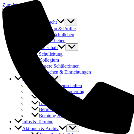
Zum Inhalt springen
Was uns ausmacht
Laufbahn & Profile
Buntes Schulleben
Fit fürs Leben
Schulgemeinschaft
Schulleitung
Kollegium
Unsere Schüler:innen
Menschen & Einrichtungen
Angebote
Arbeitsgemeinschaften
Förderung & Forderung
Austauschprogramme
Ganztages- und Hausaufgabenbetreuung
Berufsorientierung & Praktika
Beratung & Schulsozialarbeit
Infos & Termine
Aktionen & Archiv