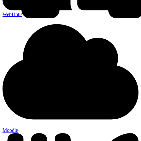
WebUntis
Moodle