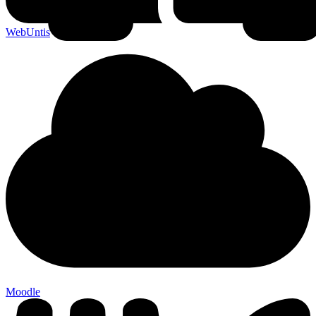
WebUntis
Moodle