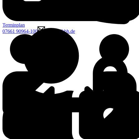
Terminplan
07661 90964-100
mcgk@lkbh.de