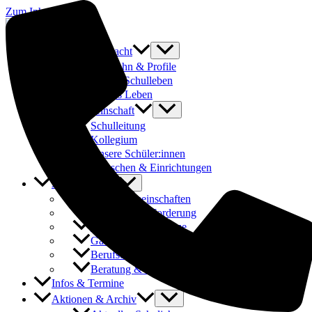
Zum Inhalt springen
Was uns ausmacht
Laufbahn & Profile
Buntes Schulleben
Fit fürs Leben
Schulgemeinschaft
Schulleitung
Kollegium
Unsere Schüler:innen
Menschen & Einrichtungen
Angebote
Arbeitsgemeinschaften
Förderung & Forderung
Austauschprogramme
Ganztages- und Hausaufgabenbetreuung
Berufsorientierung & Praktika
Beratung & Schulsozialarbeit
Infos & Termine
Aktionen & Archiv