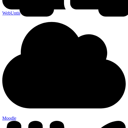
WebUntis
Moodle