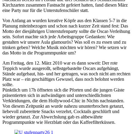
Kirchzarten zusammen Fastnacht gefeiert hatten, fand diesen März
eine Party nur für die Unterstufenschüler statt.
Von Anfang an wurden kreative Köpfe aus den Klassen 5-7 in die
Planung miteinbezogen und schon nach kurzer Zeit stand fest: Das
Motto der diesjährigen Unterstufenparty sollte die Oscar-Verleihung
sein. Sofort machte sich jede Arbeitsgruppe Gedanken: Wie
gestalten wir unsere Aula glamourös? Was soll es zu essen und zu
trinken geben? Welche Musik möchten wir hören? Wie setzen wir
das Motto in die Programmpunkte um?
Am Freitag, den 12. März 2010 war es dann soweit: Der rote
Teppich wurde ausgerollt, selbstgebastelte Oscars aufgehängt,
Stände aufgebaut, hin- und her getragen, was noch nicht am rechten
Platz war – ein geschäftiges Gewusel, dass noch belohnt werden
sollte.
Pünktlich um 17h öffneten sich die Pforten und die jungen Gäste
präsentierten sich in aufwändigen und unterschiedlichsten
Verkleidungen, die dem Hollywood-Chic in Nichts nachstanden.
Von diesem Zeitpunkt an wurde nahezu ununterbrochen getanzt,
liebevoll zubereitete Snacks verzehrt, Cocktails geschlürft und
wieder getanzt. Zur Abwechslung gab es altbewährte
Programmpunkte wie Herzblatt oder das Kaffeefilterküssen.