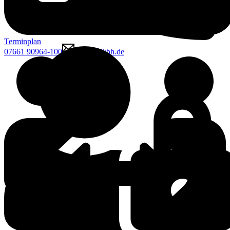
Terminplan
07661 90964-100
mcgk@lkbh.de