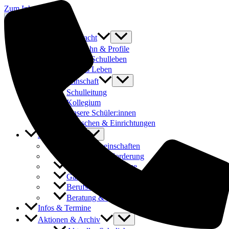
Zum Inhalt springen
Was uns ausmacht
Laufbahn & Profile
Buntes Schulleben
Fit fürs Leben
Schulgemeinschaft
Schulleitung
Kollegium
Unsere Schüler:innen
Menschen & Einrichtungen
Angebote
Arbeitsgemeinschaften
Förderung & Forderung
Austauschprogramme
Ganztages- und Hausaufgabenbetreuung
Berufsorientierung & Praktika
Beratung & Schulsozialarbeit
Infos & Termine
Aktionen & Archiv