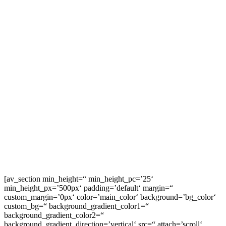
[av_section min_height=“ min_height_pc=’25‘
min_height_px=’500px‘ padding=’default‘ margin=“
custom_margin=’0px‘ color=’main_color‘ background=’bg_color‘
custom_bg=“ background_gradient_color1=“
background_gradient_color2=“
background_gradient_direction=’vertical‘ src=“ attach=’scroll‘