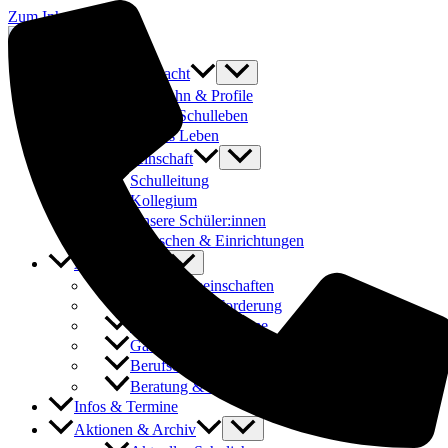
Zum Inhalt springen
Was uns ausmacht
Laufbahn & Profile
Buntes Schulleben
Fit fürs Leben
Schulgemeinschaft
Schulleitung
Kollegium
Unsere Schüler:innen
Menschen & Einrichtungen
Angebote
Arbeitsgemeinschaften
Förderung & Forderung
Austauschprogramme
Ganztages- und Hausaufgabenbetreuung
Berufsorientierung & Praktika
Beratung & Schulsozialarbeit
Infos & Termine
Aktionen & Archiv