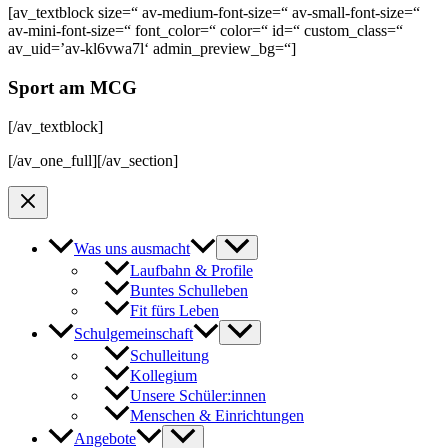
[av_textblock size=“ av-medium-font-size=“ av-small-font-size=“
av-mini-font-size=“ font_color=“ color=“ id=“ custom_class=“
av_uid=’av-kl6vwa7l‘ admin_preview_bg=“]
Sport am MCG
[/av_textblock]
[/av_one_full][/av_section]
Was uns ausmacht
Laufbahn & Profile
Buntes Schulleben
Fit fürs Leben
Schulgemeinschaft
Schulleitung
Kollegium
Unsere Schüler:innen
Menschen & Einrichtungen
Angebote