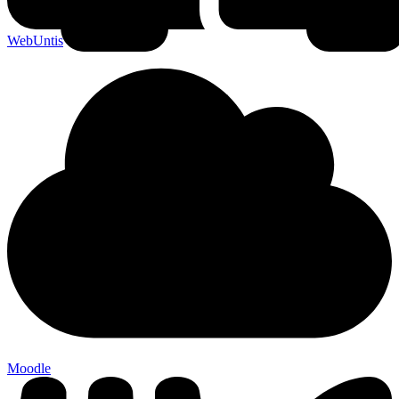
WebUntis
Moodle