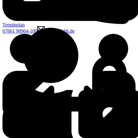
Terminplan
07661 90964-100
mcgk@lkbh.de