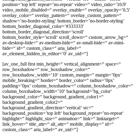
position=’top left‘ repeat=’no-repeat‘ video=“ video_ratio=’16:9′
video_mobile_disabled=“ overlay_enable=“ overlay_opacity=’0.5′
overlay_color=“ overlay_pattern=“ overlay_custom_pattern=“
shadow=’no-border-styling‘ bottom_border=’no-border-styling‘
bottom_border_diagonal_color=’#333333′
bottom_border_diagonal_direction=’scroll‘
bottom_border_style=’scroll‘ scroll_down=“ custom_arrow_bg=“
av-desktop-hide=“ av-medium-hide=“ av-small-hide=“ av-mini-
hide=“ id=“ custom_class=“ aria_label=“
av_element_hidden_in_editor=’0′ av_uid=“]
[av_one_full first min_height=“ vertical_alignment=“ space=“
row_boxshadow=“ row_boxshadow_color=“
row_boxshadow_width=’10‘ custom_margin=“ margin=’0px‘
mobile_breaking=“ border=“ border_color=“ radius=’0px‘
padding=’0px‘ column_boxshadow=“ column_boxshadow_color=“
column_boxshadow_width=’10‘ background=’bg_color‘
background_color=“ background_gradient_color1=“
background_gradient_color2=“
background_gradient_direction=’vertical‘ src=“
background_position=’top left‘ background_repeat=’no-repeat‘
highlight=“ highlight_size=“ animation=“ link=“ linktarget=“
link_hover=“ title_attr=“ alt_attr=“ mobile_display=“ id=“
custom_class=“ aria_label=“ av_uid=“]