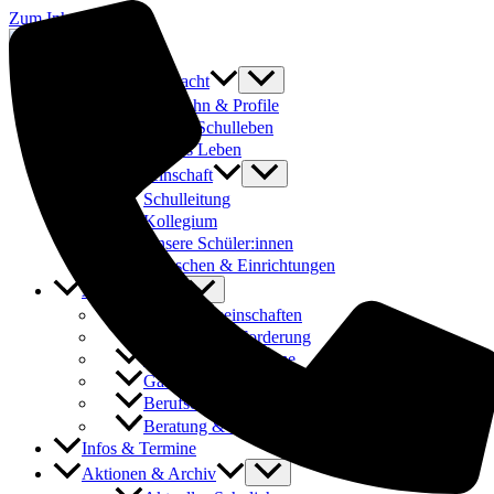
Zum Inhalt springen
Was uns ausmacht
Laufbahn & Profile
Buntes Schulleben
Fit fürs Leben
Schulgemeinschaft
Schulleitung
Kollegium
Unsere Schüler:innen
Menschen & Einrichtungen
Angebote
Arbeitsgemeinschaften
Förderung & Forderung
Austauschprogramme
Ganztages- und Hausaufgabenbetreuung
Berufsorientierung & Praktika
Beratung & Schulsozialarbeit
Infos & Termine
Aktionen & Archiv