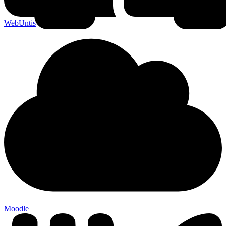
WebUntis
Moodle