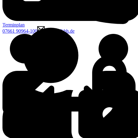
Terminplan
07661 90964-100
mcgk@lkbh.de