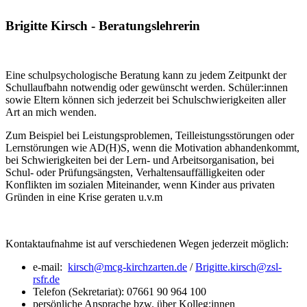
Brigitte Kirsch - Beratungslehrerin
Eine schulpsychologische Beratung kann zu jedem Zeitpunkt der
Schullaufbahn notwendig oder gewünscht werden. Schüler:innen
sowie Eltern können sich jederzeit bei Schulschwierigkeiten aller
Art an mich wenden.
Zum Beispiel bei Leistungsproblemen, Teilleistungsstörungen oder
Lernstörungen wie AD(H)S, wenn die Motivation abhandenkommt,
bei Schwierigkeiten bei der Lern- und Arbeitsorganisation, bei
Schul- oder Prüfungsängsten, Verhaltensauffälligkeiten oder
Konflikten im sozialen Miteinander, wenn Kinder aus privaten
Gründen in eine Krise geraten u.v.m
Kontaktaufnahme ist auf verschiedenen Wegen jederzeit möglich:
e-mail:
kirsch@mcg-kirchzarten.de
/
Brigitte.kirsch@zsl-
rsfr.de
Telefon (Sekretariat): 07661 90 964 100
persönliche Ansprache bzw. über Kolleg:innen