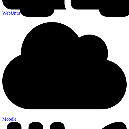
WebUntis
Moodle