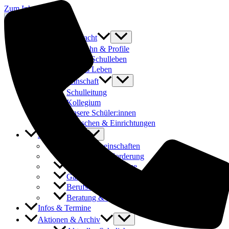
Zum Inhalt springen
Was uns ausmacht
Laufbahn & Profile
Buntes Schulleben
Fit fürs Leben
Schulgemeinschaft
Schulleitung
Kollegium
Unsere Schüler:innen
Menschen & Einrichtungen
Angebote
Arbeitsgemeinschaften
Förderung & Forderung
Austauschprogramme
Ganztages- und Hausaufgabenbetreuung
Berufsorientierung & Praktika
Beratung & Schulsozialarbeit
Infos & Termine
Aktionen & Archiv