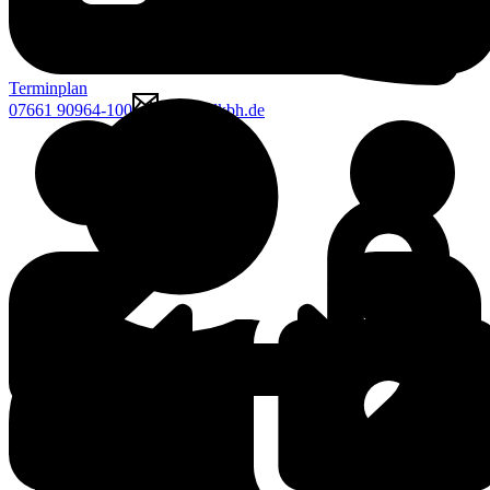
Terminplan
07661 90964-100
mcgk@lkbh.de