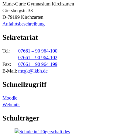
Marie-Curie Gymnasium Kirchzarten
Giersbergstr. 33
D-79199 Kirchzarten
Anfahrtsbeschreibung
Sekretariat
Tel:
07661 – 90 964-100
07661 – 90 964-102
Fax:
07661 – 90 964-199
E-Mail:
mcgk@lkbh.de
Schnellzugriff
Moodle
Webuntis
Schulträger