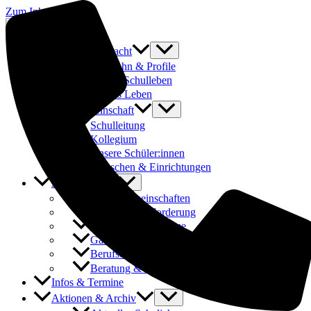
Zum Inhalt springen
Was uns ausmacht
Laufbahn & Profile
Buntes Schulleben
Fit fürs Leben
Schulgemeinschaft
Schulleitung
Kollegium
Unsere Schüler:innen
Menschen & Einrichtungen
Angebote
Arbeitsgemeinschaften
Förderung & Forderung
Austauschprogramme
Ganztages- und Hausaufgabenbetreuung
Berufsorientierung & Praktika
Beratung & Schulsozialarbeit
Infos & Termine
Aktionen & Archiv