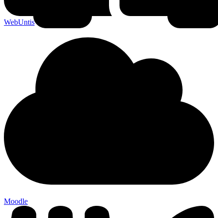
WebUntis
Moodle