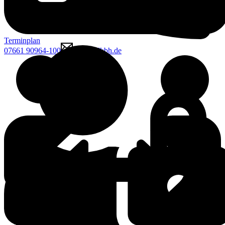
Terminplan
07661 90964-100
mcgk@lkbh.de